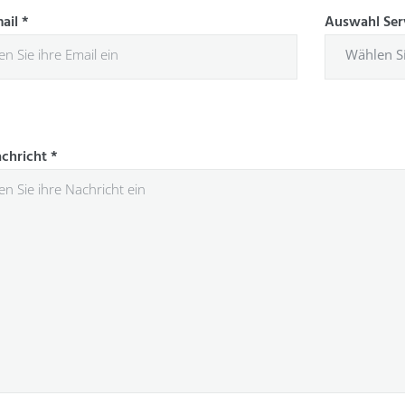
mail
*
Auswahl Ser
achricht
*