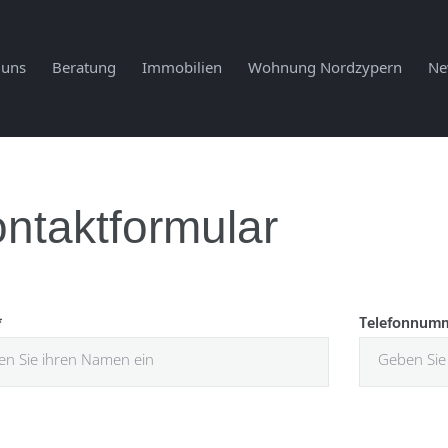
 uns
Beratung
Immobilien
Wohnung Nordzypern
Ne
ntaktformular
*
Telefonnum