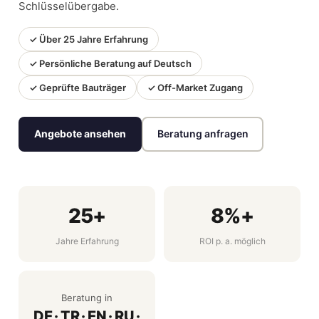
Schlüsselübergabe.
News
✓ Über 25 Jahre Erfahrung
✓ Persönliche Beratung auf Deutsch
Kontakt
✓ Geprüfte Bauträger
✓ Off-Market Zugang
Angebote ansehen
Beratung anfragen
25+
8%+
Jahre Erfahrung
ROI p. a. möglich
Beratung in
DE · TR · EN · RU ·