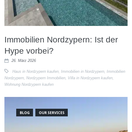
Immobilien Nordzypern: Ist der
Hype vorbei?
26. März 2026
Haus in Nordzypern kaufen
,
Immobilien in Nordzypern
,
Immobilien
Nordzypern
,
Nordzypern Immobilien
,
Villa in Nordzypern kaufen
,
Wohnung Nordzypern kaufen
BLOG
OUR SERVICES