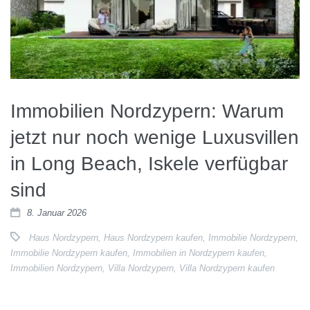
Immobilien Nordzypern: Warum
jetzt nur noch wenige Luxusvillen
in Long Beach, Iskele verfügbar
sind
8. Januar 2026
Haus Nordzypern
,
Haus Nordzypern kaufen
,
Immobilie Nordzypern
,
Immobilie Nordzypern kaufen
,
Immobilien in Nordzypern kaufen
,
Immobilien Nordzypern
,
Villa Nordzypern
,
Villa Nordzypern kaufen