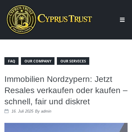
Start
Über uns
FAQ
OUR COMPANY
OUR SERVICES
Immobilien Nordzypern: Jetzt
Beratung
Resales verkaufen oder kaufen –
schnell, fair und diskret
Immobilien
16. Juli 2025
By
admin
Wohnung Nordzypern