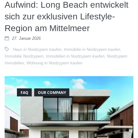
Aufwind: Long Beach entwickelt
sich zur exklusiven Lifestyle-
Region am Mittelmeer
27. Januar 2026
Haus in Nordzypern kaufen
,
Immobilie in Nordzypern kaufen
,
Immobilie Nordzypern
,
Immobilien in Nordzypern kaufen
,
Nordzypern
Immobilien
,
Wohnung in Nordzypern kaufen
FAQ
OUR COMPANY