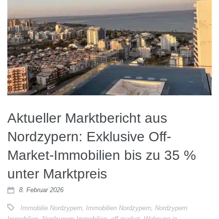
Aktueller Marktbericht aus
Nordzypern: Exklusive Off-
Market-Immobilien bis zu 35 %
unter Marktpreis
8. Februar 2026
Immobilie Nordzypern
,
Immobilien Nordzypern
,
Nordzypern
Immobilien
,
Nordzypern Immobilien- off market
,
Wohnung in