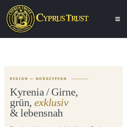
Start
Über uns
Beratung
REGION — NORDZYPERN
Kyrenia / Girne,
Immobilien
grün,
exklusiv
& lebensnah
Wohnung Nordzypern