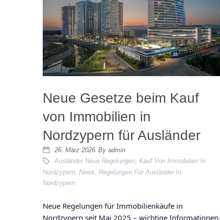
Neue Gesetze beim Kauf
von Immobilien in
Nordzypern für Ausländer
26. März 2026
By
admin
Ausländer Neue Regelungen
,
Kauf Von Immobilien In
Nordzypern
,
News
,
Regelungen Für Ausländer In
Nordzypern
Neue Regelungen für Immobilienkäufe in
Nordzypern seit Mai 2025 – wichtige Informationen