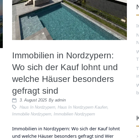
I
N
N
W
Immobilien in Nordzypern:
T
Wo sich der Kauf lohnt und
T
i
welche Häuser besonders
W
gefragt sind
b
3. August 2025
By
admin
Haus In Nordzypern
,
Haus In Nordzypern Kaufen
,
Immobilie Nordzypern
,
Immobilien Nordzypern
Immobilien in Nordzypern: Wo sich der Kauf lohnt
und welche Häuser besonders gefragt sind Wer