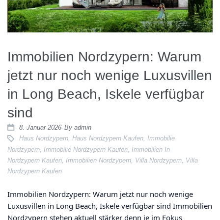
Immobilien Nordzypern: Warum
jetzt nur noch wenige Luxusvillen
in Long Beach, Iskele verfügbar
sind
8. Januar 2026
By
admin
Haus Nordzypern
,
Haus Nordzypern Kaufen
,
Immobilie
Nordzypern
,
Immobilie Nordzypern Kaufen
,
Immobilien In
Nordzypern Kaufen
,
Immobilien Nordzypern
,
Villa Nordzypern
,
Villa
Nordzypern Kaufen
Immobilien Nordzypern: Warum jetzt nur noch wenige
Luxusvillen in Long Beach, Iskele verfügbar sind Immobilien
Nordzypern stehen aktuell stärker denn je im Fokus