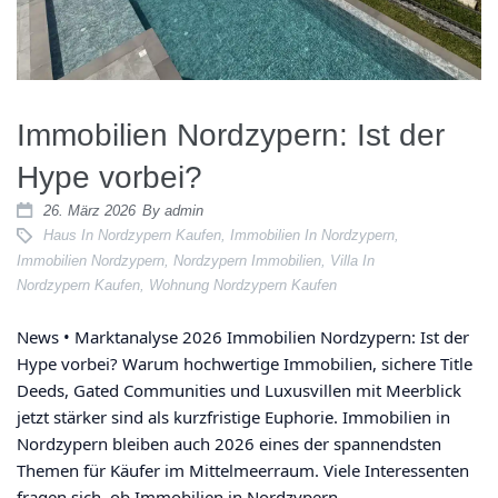
News
Immobilien Nordzypern: Ist der
Kontakt
Hype vorbei?
26. März 2026
By
admin
Haus In Nordzypern Kaufen
,
Immobilien In Nordzypern
,
Immobilien Nordzypern
,
Nordzypern Immobilien
,
Villa In
Nordzypern Kaufen
,
Wohnung Nordzypern Kaufen
News • Marktanalyse 2026 Immobilien Nordzypern: Ist der
Hype vorbei? Warum hochwertige Immobilien, sichere Title
Deeds, Gated Communities und Luxusvillen mit Meerblick
jetzt stärker sind als kurzfristige Euphorie. Immobilien in
Nordzypern bleiben auch 2026 eines der spannendsten
Themen für Käufer im Mittelmeerraum. Viele Interessenten
fragen sich, ob Immobilien in Nordzypern...