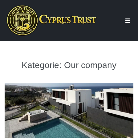
Start
Über uns
Kategorie:
Our company
Beratung
Immobilien
Wohnung Nordzypern