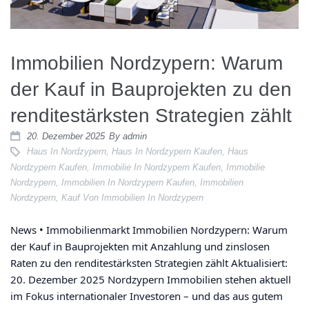
Immobilien Nordzypern: Warum
der Kauf in Bauprojekten zu den
renditestärksten Strategien zählt
20. Dezember 2025
By
admin
Haus In Nordzypern
,
Haus In Nordzypern Kaufen
,
Haus
Nordzypern Kaufen
,
Immobilie In Nordzypern Kaufen
,
Immobilie
Nordzypern
,
Immobilien In Nordzypern Kaufen
,
Immobilien
Nordzypern
,
Kauf Von Immobilien In Nordzypern
News • Immobilienmarkt Immobilien Nordzypern: Warum
der Kauf in Bauprojekten mit Anzahlung und zinslosen
Raten zu den renditestärksten Strategien zählt Aktualisiert:
20. Dezember 2025 Nordzypern Immobilien stehen aktuell
im Fokus internationaler Investoren – und das aus gutem