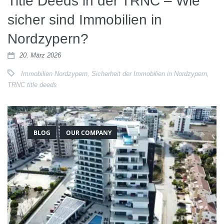
Title Deeds in der TRNC – Wie
sicher sind Immobilien in
Nordzypern?
20. März 2026
Immobilien Nordzypern
,
Sicherheit der Immobilien in Nordzypern
,
TRNC title deeds
BLOG
OUR COMPANY