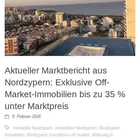
Aktueller Marktbericht aus
Nordzypern: Exklusive Off-
Market-Immobilien bis zu 35 %
unter Marktpreis
8. Februar 2026
Immobilie Nordzypern
,
Immobilien Nordzypern
,
Nordzypern
Immobilien
,
Nordzypern Immobilien- off market
,
Wohnung in