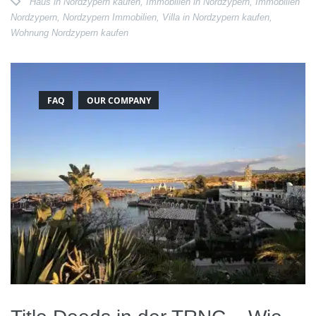
Haus in Nordzypern kaufen
,
Immobilien in Nordzypern
,
Immobilien
Nordzypern
,
Nordzypern Immobilien
,
Villa in Nordzypern kaufen
,
Wohnung Nordzypern kaufen
FAQ
OUR COMPANY