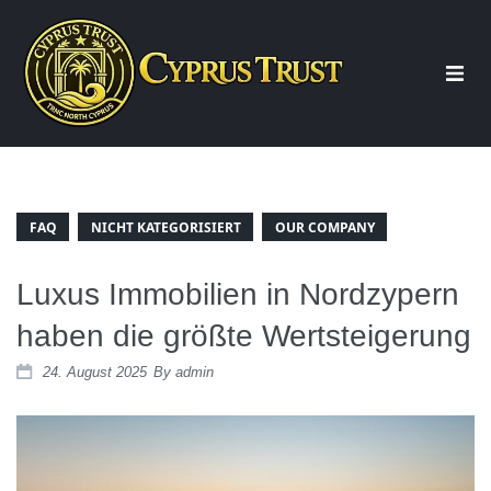
Start
Über uns
FAQ
NICHT KATEGORISIERT
OUR COMPANY
Luxus Immobilien in Nordzypern
Beratung
haben die größte Wertsteigerung
24. August 2025
By
admin
Immobilien
Wohnung Nordzypern