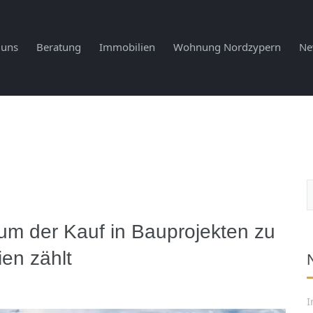
 uns
Beratung
Immobilien
Wohnung Nordzypern
Ne
um der Kauf in Bauprojekten zu
ien zählt
I