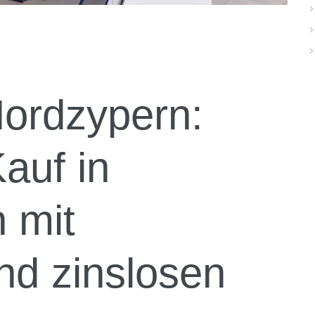
Nordzypern:
auf in
 mit
nd zinslosen