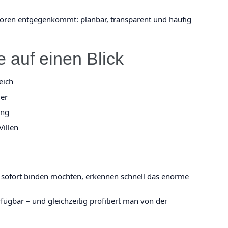
toren entgegenkommt: planbar, transparent und häufig
e auf einen Blick
eich
ger
ung
illen
al sofort binden möchten, erkennen schnell das enorme
rfügbar – und gleichzeitig profitiert man von der