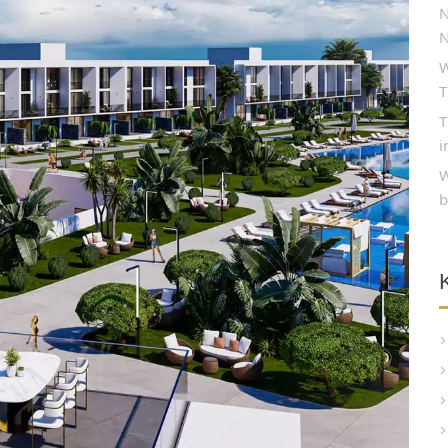
N
N
W
T
T
i
W
b