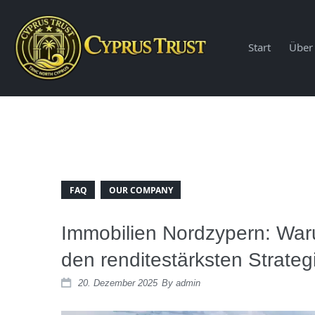
Start
Über
FAQ
OUR COMPANY
Immobilien Nordzypern: War
den renditestärksten Strateg
20. Dezember 2025
By
admin