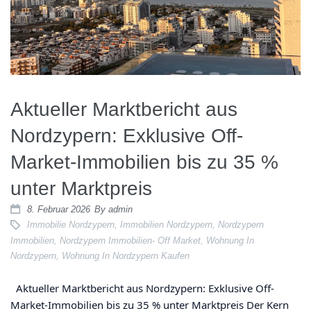
News
Kontakt
Aktueller Marktbericht aus
Nordzypern: Exklusive Off-
Market-Immobilien bis zu 35 %
unter Marktpreis
8. Februar 2026
By
admin
Immobilie Nordzypern
,
Immobilien Nordzypern
,
Nordzypern
Immobilien
,
Nordzypern Immobilien- Off Market
,
Wohnung In
Nordzypern
,
Wohnung In Nordzypern Kaufen
Aktueller Marktbericht aus Nordzypern: Exklusive Off-
Market-Immobilien bis zu 35 % unter Marktpreis Der Kern