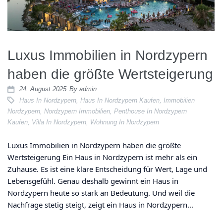
Luxus Immobilien in Nordzypern
haben die größte Wertsteigerung
24. August 2025
By
admin
Haus In Nordzypern
,
Haus In Nordzypern Kaufen
,
Immobilien
Nordzypern
,
Nordzypern Immobilien
,
Penthouse In Nordzypern
Kaufen
,
Villa In Nordzypern
,
Wohnung In Nordzypern
Luxus Immobilien in Nordzypern haben die größte
Wertsteigerung Ein Haus in Nordzypern ist mehr als ein
Zuhause. Es ist eine klare Entscheidung für Wert, Lage und
Lebensgefühl. Genau deshalb gewinnt ein Haus in
Nordzypern heute so stark an Bedeutung. Und weil die
Nachfrage stetig steigt, zeigt ein Haus in Nordzypern...