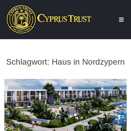
Start
Über uns
Schlagwort:
Haus in Nordzypern
Beratung
Immobilien
Wohnung Nordzypern