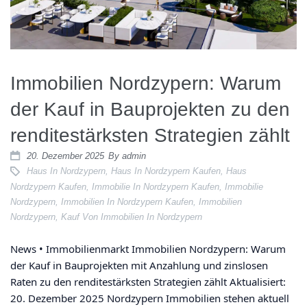
News
Immobilien Nordzypern: Warum
Kontakt
der Kauf in Bauprojekten zu den
renditestärksten Strategien zählt
20. Dezember 2025
By
admin
Haus In Nordzypern
,
Haus In Nordzypern Kaufen
,
Haus
Nordzypern Kaufen
,
Immobilie In Nordzypern Kaufen
,
Immobilie
Nordzypern
,
Immobilien In Nordzypern Kaufen
,
Immobilien
Nordzypern
,
Kauf Von Immobilien In Nordzypern
News • Immobilienmarkt Immobilien Nordzypern: Warum
der Kauf in Bauprojekten mit Anzahlung und zinslosen
Raten zu den renditestärksten Strategien zählt Aktualisiert:
20. Dezember 2025 Nordzypern Immobilien stehen aktuell