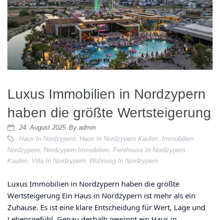
Luxus Immobilien in Nordzypern
haben die größte Wertsteigerung
24. August 2025
By
admin
Haus In Nordzypern
,
Haus In Nordzypern Kaufen
,
Immobilien
Nordzypern
,
Nordzypern Immobilien
,
Penthouse In Nordzypern
Kaufen
,
Villa In Nordzypern
,
Wohnung In Nordzypern
Luxus Immobilien in Nordzypern haben die größte
Wertsteigerung Ein Haus in Nordzypern ist mehr als ein
Zuhause. Es ist eine klare Entscheidung für Wert, Lage und
Lebensgefühl. Genau deshalb gewinnt ein Haus in