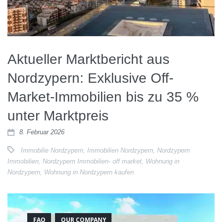
Aktueller Marktbericht aus
Nordzypern: Exklusive Off-
Market-Immobilien bis zu 35 %
unter Marktpreis
8. Februar 2026
Immobilie Nordzypern
,
Immobilien Nordzypern
,
Nordzypern
Immobilien
,
Nordzypern Immobilien- off market
,
Wohnung in
Nordzypern
,
Wohnung in Nordzypern kaufen
FAQ
OUR COMPANY