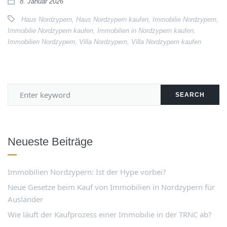
8. Januar 2026
Haus Nordzypern
,
Haus Nordzypern kaufen
,
Immobilie Nordzypern
,
Immobilie Nordzypern kaufen
,
Immobilien in Nordzypern kaufen
,
Immobilien Nordzypern
,
Villa Nordzypern
,
Villa Nordzypern kaufen
SEARCH
Neueste Beiträge
Immobilien Nordzypern: Ist der Hype vorbei?
Neue Gesetze beim Kauf von Immobilien in Nordzypern für
Ausländer
Wie läuft der Kaufprozess einer Immobilie in der TRNC ab?