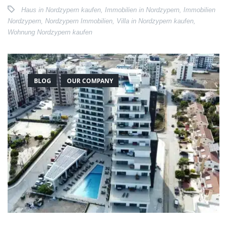
Haus in Nordzypern kaufen
,
Immobilien in Nordzypern
,
Immobilien
Nordzypern
,
Nordzypern Immobilien
,
Villa in Nordzypern kaufen
,
Wohnung Nordzypern kaufen
BLOG
OUR COMPANY