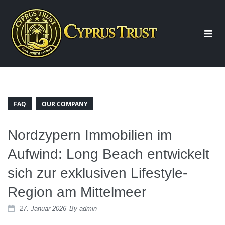
Start
Über uns
FAQ
OUR COMPANY
Nordzypern Immobilien im
Beratung
Aufwind: Long Beach entwickelt
sich zur exklusiven Lifestyle-
Immobilien
Region am Mittelmeer
Wohnung Nordzypern
27. Januar 2026
By
admin