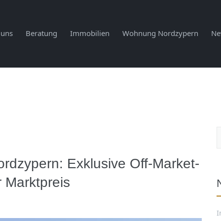
 uns
Beratung
Immobilien
Wohnung Nordzypern
Ne
ordzypern: Exklusive Off-Market-
r Marktpreis
I