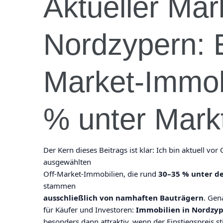
Aktueller Mar
Nordzypern: E
Market-Immobi
% unter Mark
Der Kern dieses Beitrags ist klar: Ich bin aktuell v
ausgewählten
Off-Market-Immobilien, die rund
30–35 % unter d
stammen
ausschließlich von namhaften Bauträgern
. Gen
für Käufer und Investoren:
Immobilien in Nordzy
besonders dann attraktiv, wenn der Einstiegspreis s