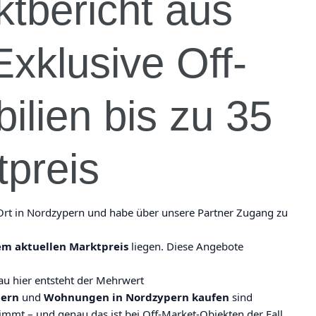
ktbericht aus
xklusive Off-
lien bis zu 35
tpreis
or Ort in Nordzypern und habe über unsere Partner Zugang zu
em aktuellen Marktpreis
liegen. Diese Angebote
au hier entsteht der Mehrwert
pern
und
Wohnungen in Nordzypern kaufen
sind
timmt – und genau das ist bei Off-Market-Objekten der Fall.