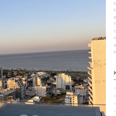
N
N
W
T
T
i
W
b