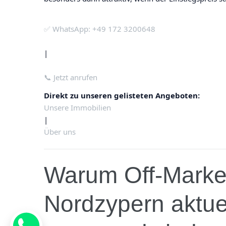
✅ WhatsApp: +49 172 3200648
|
📞 Jetzt anrufen
Direkt zu unseren gelisteten Angeboten:
Unsere Immobilien
|
Über uns
Warum Off-Market
Nordzypern aktue