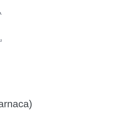
h.
²
arnaca)