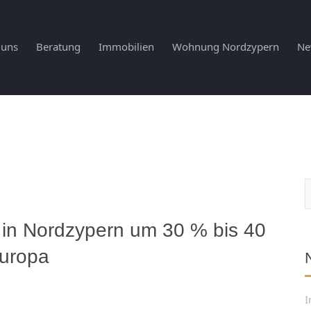
 uns
Beratung
Immobilien
Wohnung Nordzypern
Ne
 in Nordzypern um 30 % bis 40
europa
I