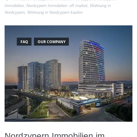
Immobilien
,
Nordzypern Immobilien- off market
,
Wohnung in
Nordzypern
,
Wohnung in Nordzypern kaufen
FAQ
OUR COMPANY
Nordzypern Immobilien im