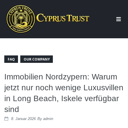
Start
Über uns
FAQ
OUR COMPANY
Immobilien Nordzypern: Warum
Beratung
jetzt nur noch wenige Luxusvillen
in Long Beach, Iskele verfügbar
Immobilien
sind
Wohnung Nordzypern
8. Januar 2026
By
admin