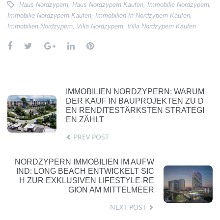
Haus Nordzypern
,
Haus Nordzypern Kaufen
,
Immobilie Nordzypern
,
Immobilie Nordzypern Kaufen
,
Immobilien In Nordzypern Kaufen
,
Immobilien Nordzypern
,
Villa Nordzypern
,
Villa Nordzypern Kaufen
IMMOBILIEN NORDZYPERN: WARUM
DER KAUF IN BAUPROJEKTEN ZU D
EN RENDITESTÄRKSTEN STRATEGI
EN ZÄHLT
PREV POST
NORDZYPERN IMMOBILIEN IM AUFW
IND: LONG BEACH ENTWICKELT SIC
H ZUR EXKLUSIVEN LIFESTYLE-RE
GION AM MITTELMEER
NEXT POST