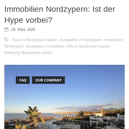
Immobilien Nordzypern: Ist der
Hype vorbei?
26. März 2026
Haus in Nordzypern kaufen
,
Immobilien in Nordzypern
,
Immobilien
Nordzypern
,
Nordzypern Immobilien
,
Villa in Nordzypern kaufen
,
Wohnung Nordzypern kaufen
FAQ
OUR COMPANY