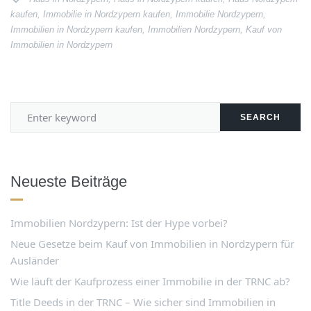
kaufen
,
Immobilie in Nordzypern kaufen
,
Immobilie Nordzypern
,
Immobilien in Nordzypern kaufen
,
Immobilien Nordzypern
,
Kauf von
Immobilien in Nordzypern
SEARCH
Neueste Beiträge
Immobilien Nordzypern: Ist der Hype vorbei?
Neue Gesetze beim Kauf von Immobilien in Nordzypern für
Ausländer
Wie läuft der Kaufprozess einer Immobilie in der TRNC ab?
Title Deeds in der TRNC – Wie sicher sind Immobilien in