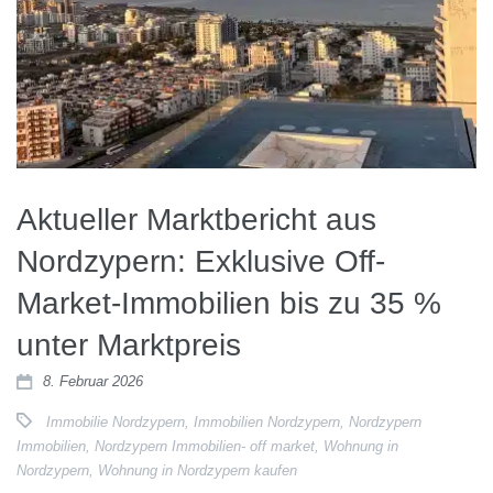
Aktueller Marktbericht aus
Nordzypern: Exklusive Off-
Market-Immobilien bis zu 35 %
unter Marktpreis
8. Februar 2026
Immobilie Nordzypern
,
Immobilien Nordzypern
,
Nordzypern
Immobilien
,
Nordzypern Immobilien- off market
,
Wohnung in
Nordzypern
,
Wohnung in Nordzypern kaufen