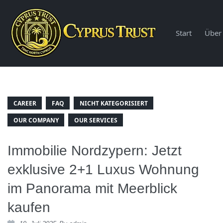
Start
Über
CAREER
FAQ
NICHT KATEGORISIERT
OUR COMPANY
OUR SERVICES
Immobilie Nordzypern: Jetzt
exklusive 2+1 Luxus Wohnung
im Panorama mit Meerblick
kaufen