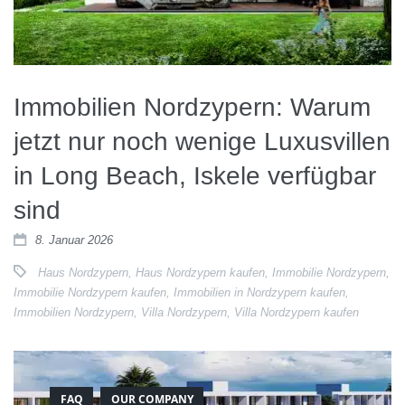
Immobilien Nordzypern: Warum
jetzt nur noch wenige Luxusvillen
in Long Beach, Iskele verfügbar
sind
8. Januar 2026
Haus Nordzypern
,
Haus Nordzypern kaufen
,
Immobilie Nordzypern
,
Immobilie Nordzypern kaufen
,
Immobilien in Nordzypern kaufen
,
Immobilien Nordzypern
,
Villa Nordzypern
,
Villa Nordzypern kaufen
FAQ
OUR COMPANY