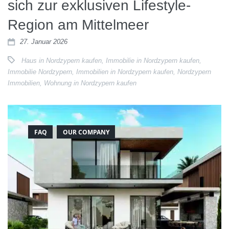
sich zur exklusiven Lifestyle-
Region am Mittelmeer
27. Januar 2026
Haus in Nordzypern kaufen
,
Immobilie in Nordzypern kaufen
,
Immobilie Nordzypern
,
Immobilien in Nordzypern kaufen
,
Nordzypern
Immobilien
,
Wohnung in Nordzypern kaufen
FAQ
OUR COMPANY