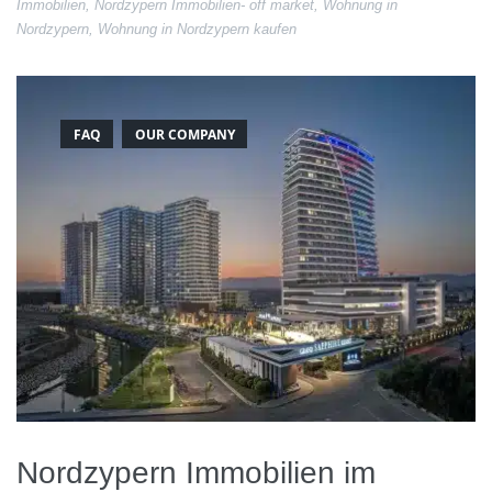
Immobilien
,
Nordzypern Immobilien- off market
,
Wohnung in
Nordzypern
,
Wohnung in Nordzypern kaufen
FAQ
OUR COMPANY
Nordzypern Immobilien im