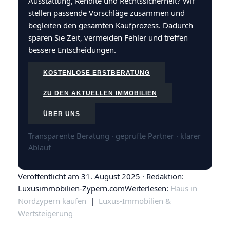
Ausstattung, Rendite und Rechtssicherheit? Wir
stellen passende Vorschläge zusammen und
begleiten den gesamten Kaufprozess. Dadurch
sparen Sie Zeit, vermeiden Fehler und treffen
bessere Entscheidungen.
KOSTENLOSE ERSTBERATUNG
ZU DEN AKTUELLEN IMMOBILIEN
ÜBER UNS
Transparente Beratung · geprüfte Partner · klarer
Ablauf
Veröffentlicht am
31. August 2025
· Redaktion:
Luxusimmobilien-Zypern.comWeiterlesen:
Haus in
Nordzypern kaufen
|
Luxus-Immobilien &
Wertsteigerung