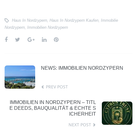
Haus In Nordzypern
,
Haus In Nordzypern Kaufen
,
Immobilie
Nordzypern
,
Immobilien Nordzypern
NEWS: IMMOBILIEN NORDZYPERN
PREV POST
IMMOBILIEN IN NORDZYPERN – TITL
E DEEDS, BAUQUALITÄT & ECHTE S
ICHERHEIT
NEXT POST