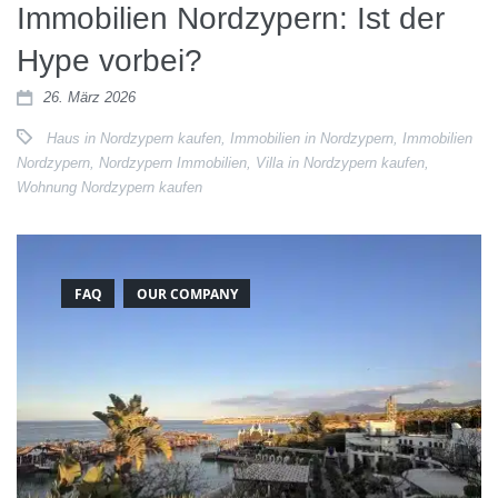
Immobilien Nordzypern: Ist der
Hype vorbei?
26. März 2026
Haus in Nordzypern kaufen
,
Immobilien in Nordzypern
,
Immobilien
Nordzypern
,
Nordzypern Immobilien
,
Villa in Nordzypern kaufen
,
Wohnung Nordzypern kaufen
FAQ
OUR COMPANY