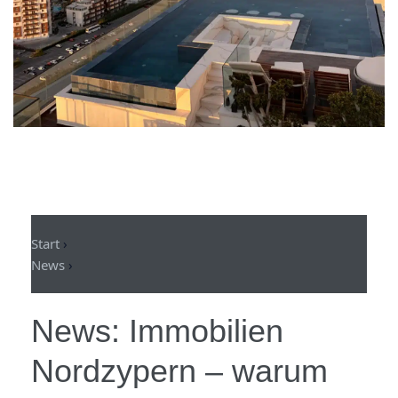
News
Kontakt
Start
›
News
›
News:
Immobilien
Nordzypern
– warum