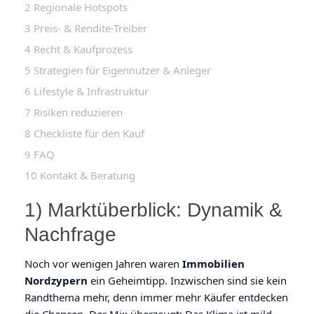
Regionale Hotspots
Preis- & Rendite-Treiber
Recht & Kaufprozess
Strategien für Eigennutzer & Anleger
Lifestyle & Infrastruktur
Risiken reduzieren
Checkliste für den Kauf
FAQ
Kontakt & Beratung
1) Marktüberblick: Dynamik &
Nachfrage
Noch vor wenigen Jahren waren
Immobilien
Nordzypern
ein Geheimtipp. Inzwischen sind sie kein
Randthema mehr, denn immer mehr Käufer entdecken