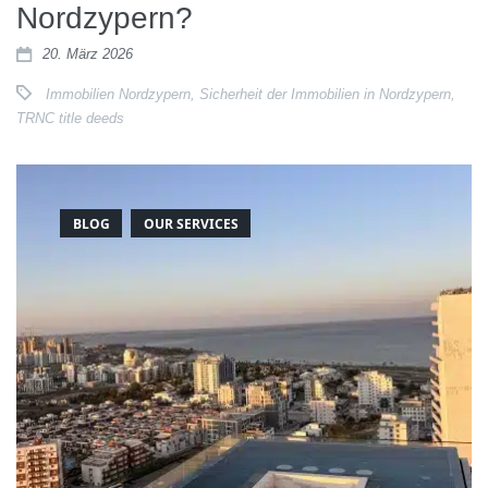
Nordzypern?
20. März 2026
Immobilien Nordzypern
,
Sicherheit der Immobilien in Nordzypern
,
TRNC title deeds
BLOG
OUR SERVICES