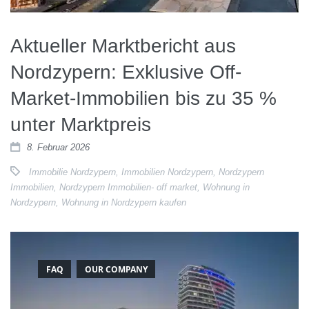
Aktueller Marktbericht aus
Nordzypern: Exklusive Off-
Market-Immobilien bis zu 35 %
unter Marktpreis
8. Februar 2026
Immobilie Nordzypern
,
Immobilien Nordzypern
,
Nordzypern
Immobilien
,
Nordzypern Immobilien- off market
,
Wohnung in
Nordzypern
,
Wohnung in Nordzypern kaufen
FAQ
OUR COMPANY